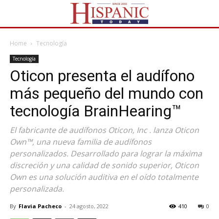
Home
Tecnología
Tecnología
Oticon presenta el audífono
más pequeño del mundo con
tecnología BrainHearing™
El fabricante de audífonos Oticon, Inc . lanza Oticon
Own™, una nueva familia de audífonos
personalizados. Desarrollado para lograr la máxima
discreción y una calidad de sonido superior, Oticon
Own es una solución auditiva en el oído totalmente
personalizada.
By
Flavia Pacheco
-
24 agosto, 2022
410
0