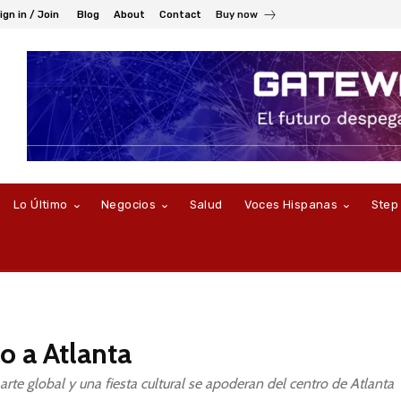
ign in / Join
Blog
About
Contact
Buy now
Lo Último
Negocios
Salud
Voces Hispanas
Step
o a Atlanta
 arte global y una fiesta cultural se apoderan del centro de Atlanta