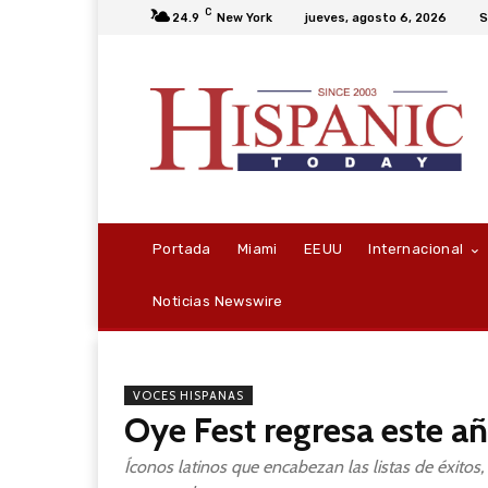
C
24.9
New York
jueves, agosto 6, 2026
S
Portada
Miami
EEUU
Internacional
Noticias Newswire
VOCES HISPANAS
Oye Fest regresa este añ
Íconos latinos que encabezan las listas de éxitos,