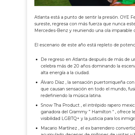
Atlanta
está a punto de sentir la presión.
OYE Fe
sureste, regresa
con más fuerza que nunca
este
Mercedes-Benz y reuniendo una ola imparable de 
El escenario de este año está repleto de potenc
De regreso en
Atlanta
después de más de u
celebra más de
20 años dominando la escena
alta energía a la ciudad.
Álvaro Díaz
, la sensación puertorriqueña con
que causan sensación en todo el mundo, fusi
redefiniendo la música latina.
Snow Tha Product
, el intrépido rapero mexi
ganadora del Grammy ”
Hamilton
“
, ofrece l
visibilidad LGBTQ+ y la justicia para los inmig
Macario Martínez
, el ex barrendero converti
acumulado
decenas de millones de visitas
y 