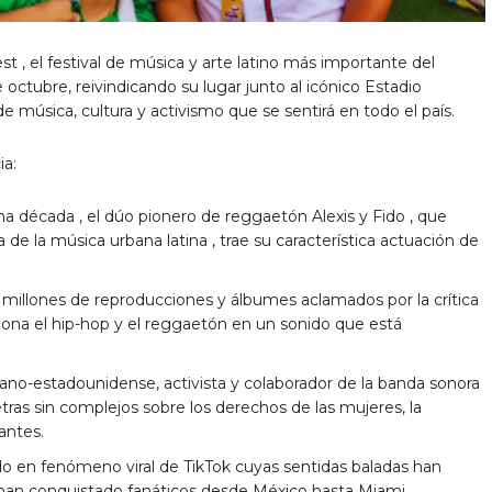
st
, el festival de música y arte latino más importante del
 octubre, reivindicando su lugar junto al icónico Estadio
música, cultura y activismo que se sentirá en todo el país.
ia:
na década
, el dúo pionero de reggaetón
Alexis y Fido
, que
 de la música urbana latina
, trae su característica actuación de
 millones de reproducciones y álbumes aclamados por la crítica
ona el hip-hop y el reggaetón en un sonido que está
cano-estadounidense, activista y
colaborador de la banda sonora
etras sin complejos sobre los derechos de las mujeres, la
rantes.
do en fenómeno viral de TikTok cuyas sentidas baladas han
han conquistado fanáticos desde
México
hasta
Miami
.