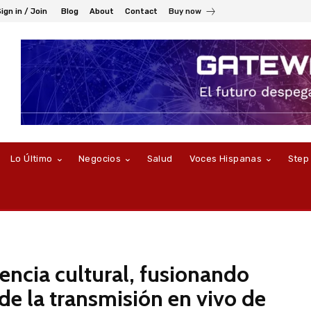
ign in / Join
Blog
About
Contact
Buy now
Lo Último
Negocios
Salud
Voces Hispanas
Step
ncia cultural, fusionando
de la transmisión en vivo de