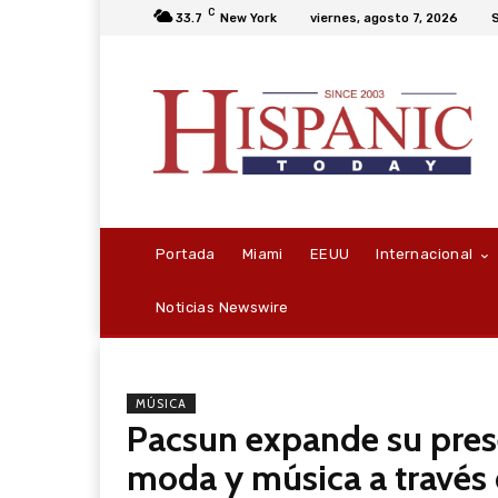
C
33.7
New York
viernes, agosto 7, 2026
S
Portada
Miami
EEUU
Internacional
Noticias Newswire
MÚSICA
Pacsun expande su prese
moda y música a través 