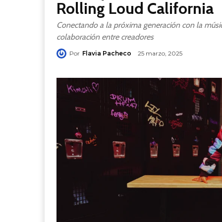
Rolling Loud California
Conectando a la próxima generación con la música
colaboración entre creadores
Por
Flavia Pacheco
25 marzo, 2025