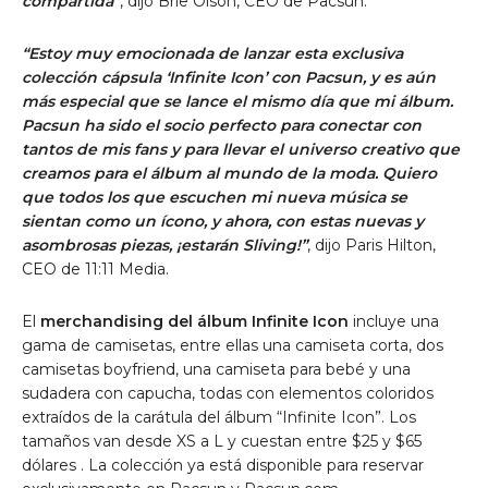
compartida”
, dijo Brie Olson, CEO de Pacsun.
“Estoy muy emocionada de lanzar esta exclusiva
colección cápsula ‘Infinite Icon’ con Pacsun, y es aún
más especial que se lance el mismo día que mi álbum.
Pacsun ha sido el socio perfecto para conectar con
tantos de mis fans y para llevar el universo creativo que
creamos para el álbum al mundo de la moda. Quiero
que todos los que escuchen mi nueva música se
sientan como un ícono, y ahora, con estas nuevas y
asombrosas piezas, ¡estarán Sliving!”
, dijo Paris Hilton,
CEO de 11:11 Media.
El
merchandising del álbum Infinite Icon
incluye una
gama de camisetas, entre ellas una camiseta corta, dos
camisetas boyfriend, una camiseta para bebé y una
sudadera con capucha, todas con elementos coloridos
extraídos de la carátula del álbum “Infinite Icon”. Los
tamaños van desde XS a L y cuestan entre
$25
y
$65
dólares
. La colección ya está disponible para reservar