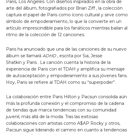
Paris, Los Ángeles. Con diseños inspirados en la obra de
arte del álbum, fotografiados por
Brian Ziff
, la colección
captura el papel
de Paris
como ícono cultural y sirve como
símbolo de empoderamiento, lo que la convierte en un
artículo imprescindible para los fanáticos mientras bailan al
ritmo de la colección de 12 canciones.
Paris
ha anunciado que una de las canciones de su nuevo
álbum se llamará
ADHD
, escrita por Sia,
Jesse
Shatkin
y
Paris
. La canción cuenta la historia de la
experiencia
de Paris
con el TDAH y amplifica su mensaje
de autoaceptación y empoderamiento a sus jóvenes fans.
Hoy,
Paris
se refiere al TDAH como su “superpoder”.
La colaboración entre Paris Hilton y Pacsun consolida aún
más la profunda conexión y el compromiso de la cadena
de tiendas que marca tendencias con su comunidad
juvenil, más allá de la moda. Tras las exitosas
colaboraciones con artistas como A$AP Rocky y otros,
Pacsun sigue liderando el camino en cuanto a tendencias