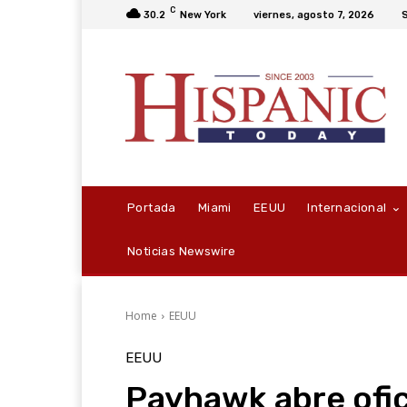
C
30.2
New York
viernes, agosto 7, 2026
S
Portada
Miami
EEUU
Internacional
Noticias Newswire
Home
EEUU
EEUU
Payhawk abre ofic