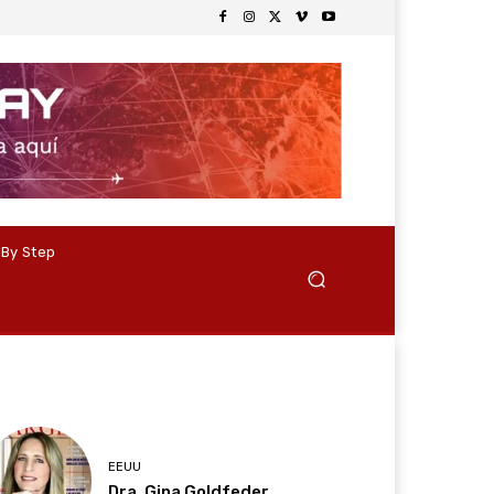
 By Step
EEUU
Dra. Gina Goldfeder