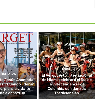
MIAMI
EDITORIAL
El Aeropuerto Internacional
de Jesús Ahumada
de Miami celebrará el Día de
z: “Cuando liderar
la Independencia de
el plan, la vida te
Colombia con danzas
ña a construir”
tradicionales