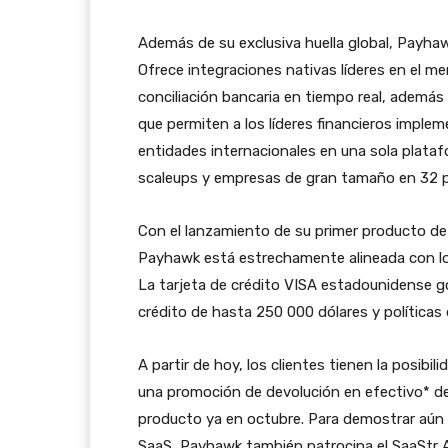
Además de su exclusiva huella global, Payhaw
Ofrece integraciones nativas líderes en el m
conciliación bancaria en tiempo real, además 
que permiten a los líderes financieros implem
entidades internacionales en una sola plataf
scaleups y empresas de gran tamaño en 32 p
Con el lanzamiento de su primer producto de 
Payhawk está estrechamente alineada con lo
La tarjeta de crédito VISA estadounidense go
crédito de hasta 250 000 dólares y políticas
A partir de hoy, los clientes tienen la posibil
una promoción de devolución en efectivo* de h
producto ya en octubre. Para demostrar aú
SaaS, Payhawk también patrocina el SaaStr An