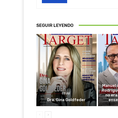
SEGUIR LEYENDO
Manuel 
Rodrígue
EEUU
no era 
Dra. Gina Goldfeder
ense