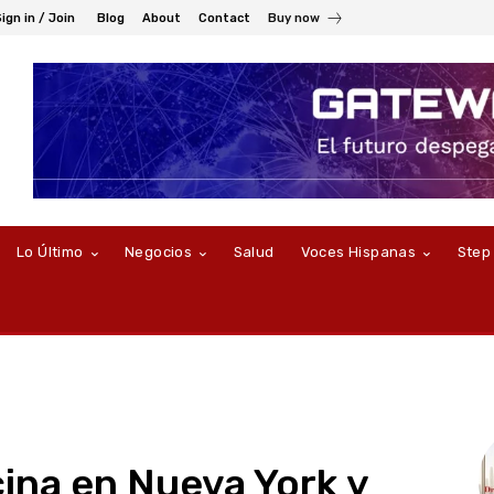
ign in / Join
Blog
About
Contact
Buy now
Lo Último
Negocios
Salud
Voces Hispanas
Step
ina en Nueva York y