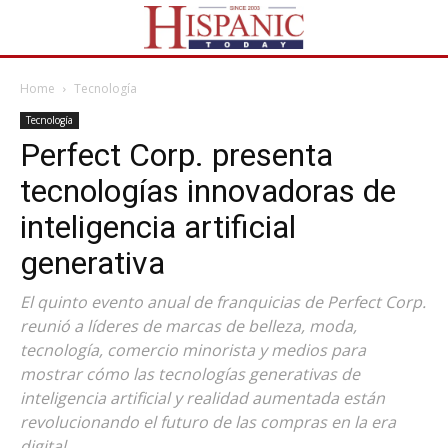
Home
Tecnología
Tecnología
Perfect Corp. presenta
tecnologías innovadoras de
inteligencia artificial
generativa
El quinto evento anual de franquicias de Perfect Corp.
reunió a líderes de marcas de belleza, moda,
tecnología, comercio minorista y medios para
mostrar cómo las tecnologías generativas de
inteligencia artificial y realidad aumentada están
revolucionando el futuro de las compras en la era
digital.