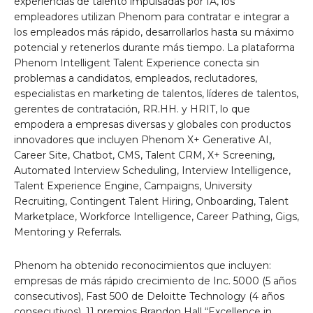
experiencias de talento impulsadas por IA, los
empleadores utilizan Phenom para contratar e integrar a
los empleados más rápido, desarrollarlos hasta su máximo
potencial y retenerlos durante más tiempo. La plataforma
Phenom Intelligent Talent Experience conecta sin
problemas a candidatos, empleados, reclutadores,
especialistas en marketing de talentos, líderes de talentos,
gerentes de contratación, RR.HH. y HRIT, lo que
empodera a empresas diversas y globales con productos
innovadores que incluyen Phenom X+ Generative AI,
Career Site, Chatbot, CMS, Talent CRM, X+ Screening,
Automated Interview Scheduling, Interview Intelligence,
Talent Experience Engine, Campaigns, University
Recruiting, Contingent Talent Hiring, Onboarding, Talent
Marketplace, Workforce Intelligence, Career Pathing, Gigs,
Mentoring y Referrals.
Phenom ha obtenido reconocimientos que incluyen:
empresas de más rápido crecimiento de Inc. 5000 (5 años
consecutivos), Fast 500 de Deloitte Technology (4 años
consecutivos), 11 premios Brandon Hall “Excellence in