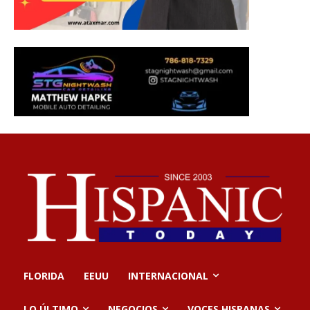
FLORIDA
EEUU
INTERNACIONAL
LO ÚLTIMO
NEGOCIOS
VOCES HISPANAS