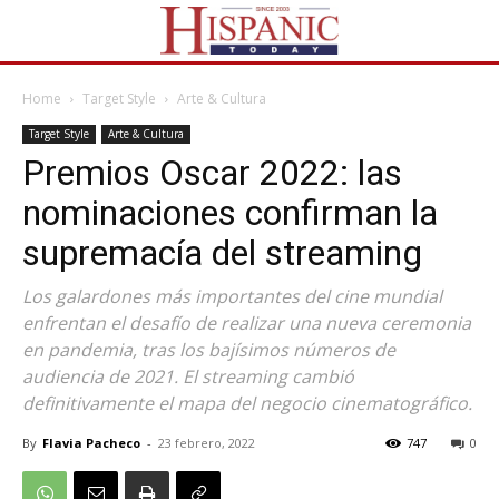
Home
Target Style
Arte & Cultura
Target Style
Arte & Cultura
Premios Oscar 2022: las
nominaciones confirman la
supremacía del streaming
Los galardones más importantes del cine mundial
enfrentan el desafío de realizar una nueva ceremonia
en pandemia, tras los bajísimos números de
audiencia de 2021. El streaming cambió
definitivamente el mapa del negocio cinematográfico.
By
Flavia Pacheco
-
23 febrero, 2022
747
0