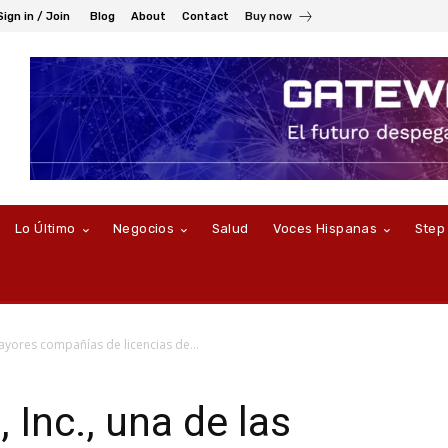
Sign in / Join
Blog
About
Contact
Buy now
Lo Último
Negocios
Salud
Voces Hispanas
Step
mayores compañías de licencias de...
 Inc., una de las