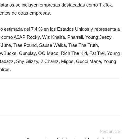
ciatarios se incluyen empresas destacadas como TikTok,
 cientos de otras empresas.
o estimada del 7.4 % en los Estados Unidos y representa a
 como A$AP Rocky, Wiz Khalifa, Pharrell, Young Jeezy,
 June, Trae Pound, Sause Walka, Trae Tha Truth,
owBucks, Gunplay, OG Maco, Rich The Kid, Fat Trel, Young
Badazz, Shy Glizzy, 2 Chainz, Migos, Gucci Mane, Young
otros.
Next article