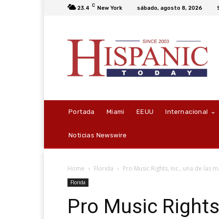
C
23.4
New York
sábado, agosto 8, 2026
Portada
Miami
EEUU
Internacional
Noticias Newswire
Home
Florida
Pro Music Rights, Inc., una de las 
Florida
Pro Music Rights,