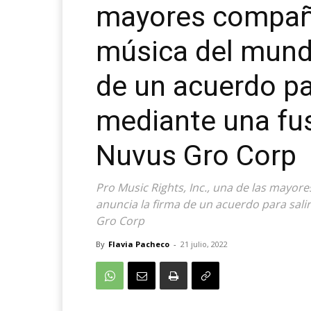
mayores compañí
música del mundo
de un acuerdo par
mediante una fus
Nuvus Gro Corp
Pro Music Rights, Inc., una de las mayor
anuncia la firma de un acuerdo para sali
Gro Corp
By
Flavia Pacheco
-
21 julio, 2022