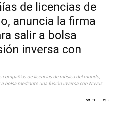
as de licencias de
, anuncia la firma
a salir a bolsa
ión inversa con
es compañías de licencias de música del mundo,
r a bolsa mediante una fusión inversa con Nuvus
441
0