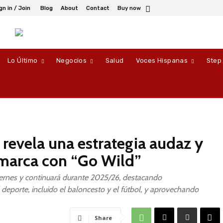
gn in / Join
Blog
About
Contact
Buy now
Lo Último
Negocios
Salud
Voces Hispanas
Step
 revela una estrategia audaz y
marca con “Go Wild”
ernes y continuará durante 2025/26, destacando
deporte, incluido el baloncesto y el fútbol, ​​y aprovechando
Share