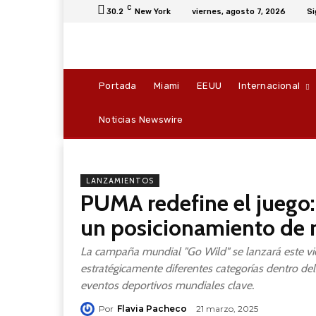
C
30.2
New York
viernes, agosto 7, 2026
Si
Portada
Miami
EEUU
Internacional
Noticias Newswire
LANZAMIENTOS
PUMA redefine el juego:
un posicionamiento de 
La campaña mundial "Go Wild" se lanzará este vi
estratégicamente diferentes categorías dentro del 
eventos deportivos mundiales clave.
Por
Flavia Pacheco
21 marzo, 2025