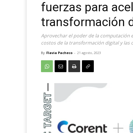
fuerzas para acel
transformación d
Aprovechar el poder de la computación e
costos de la transformación digital y las
By
Flavia Pacheco
-
21 agosto, 2023