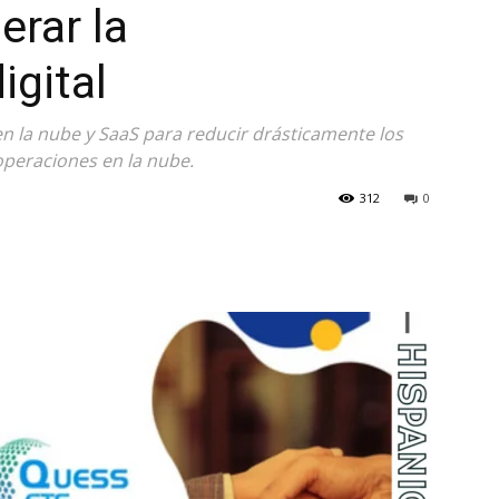
erar la
igital
n la nube y SaaS para reducir drásticamente los
 operaciones en la nube.
312
0