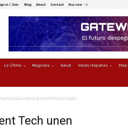
ign in / Join
Blog
About
Contact
Buy now
Lo Último
Negocios
Salud
Voces Hispanas
Step
uerzas para acelerar la transformación digital
ent Tech unen