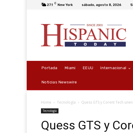
C
27.1
New York
sábado, agosto 8, 2026
S
Portada
Miami
EEUU
Internacional
Noticias Newswire
Home
Tecnología
Quess GTS y Corent Tech unen f
Tecnología
Quess GTS y Cor