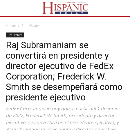
Home
Real Estate
Real Estate
Raj Subramaniam se
convertirá en presidente y
director ejecutivo de FedEx
Corporation; Frederick W.
Smith se desempeñará como
presidente ejecutivo
FedEx Corp. anunció hoy que, a partir del 1 de junio
de 2022, Frederick W. Smith, presidente y director
ejecutivo, se convertirá en el presidente ejecutivo, y
Raj Subramaniam, presidente y director operativo,