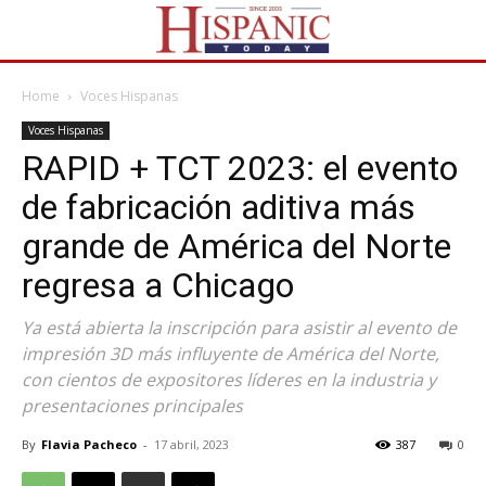
Home
Voces Hispanas
Voces Hispanas
RAPID + TCT 2023: el evento
de fabricación aditiva más
grande de América del Norte
regresa a Chicago
Ya está abierta la inscripción para asistir al evento de
impresión 3D más influyente de América del Norte,
con cientos de expositores líderes en la industria y
presentaciones principales
By
Flavia Pacheco
-
17 abril, 2023
387
0