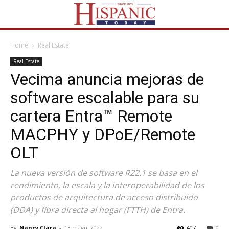
Home
Real Estate
Real Estate
Vecima anuncia mejoras de
software escalable para su
cartera Entra™ Remote
MACPHY y DPoE/Remote
OLT
La nueva versión de software R22.1 se basa en el
rendimiento, la escala y la interoperabilidad de los
productos de arquitectura de acceso distribuido
(DDA) y fibra directa al hogar (FTTH) de Entra.
By
Nancy Clara
-
13 mayo, 2022
407
0