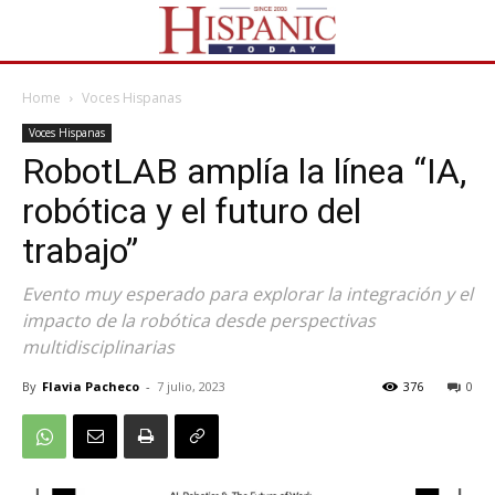
Home
Voces Hispanas
Voces Hispanas
RobotLAB amplía la línea “IA,
robótica y el futuro del
trabajo”
Evento muy esperado para explorar la integración y el
impacto de la robótica desde perspectivas
multidisciplinarias
By
Flavia Pacheco
-
7 julio, 2023
376
0