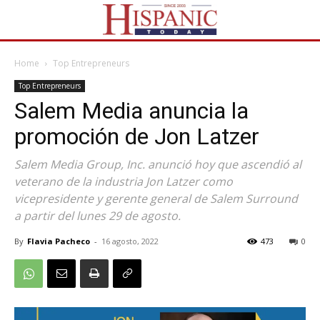
Home
Top Entrepreneurs
Top Entrepreneurs
Salem Media anuncia la
promoción de Jon Latzer
Salem Media Group, Inc. anunció hoy que ascendió al
veterano de la industria Jon Latzer como
vicepresidente y gerente general de Salem Surround
a partir del lunes 29 de agosto.
By
Flavia Pacheco
-
16 agosto, 2022
473
0