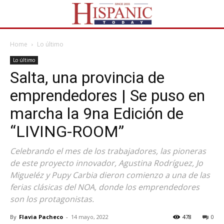
Home
Lo último
Lo último
Salta, una provincia de
emprendedores | Se puso en
marcha la 9na Edición de
“LIVING-ROOM”
Celebrando el mes de los trabajadores, las pioneras
de este proyecto innovador, Agustina Rodríguez, Jo
Migueléz y Pupy Carbia dieron comienzo a una de las
ferias clásicas del NOA, donde los emprendedores
son los protagonistas.
By
Flavia Pacheco
-
14 mayo, 2022
478
0