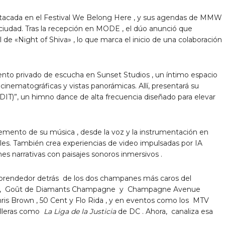
stacada en el Festival We Belong Here , y sus agendas de MMW
 ciudad. Tras la recepción en MODE , el dúo anunció que
al de «Night of Shiva» , lo que marca el inicio de una colaboración
nto privado de escucha en Sunset Studios , un íntimo espacio
inematográficas y vistas panorámicas. Allí, presentará su
”, un himno dance de alta frecuencia diseñado para elevar
lemento de su música , desde la voz y la instrumentación en
uales. También crea experiencias de video impulsadas por IA
s narrativas con paisajes sonoros inmersivos .
mprendedor detrás de los dos champanes más caros del
llas, Goût de Diamants Champagne y Champagne Avenue
ris Brown
,
50 Cent
y
Flo Rida
, y en eventos como los MTV
illeras como
La Liga de la Justicia
de DC . Ahora, canaliza esa