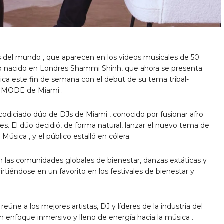
 del mundo , que aparecen en los videos musicales de
50
o nacido en
Londres
Shammi Shinh
, que ahora se presenta
ca este fin de semana con el debut de su tema tribal-
cal MODE
de Miami
.
l codiciado dúo de DJs de
Miami
, conocido por fusionar afro
es. El dúo decidió, de forma natural, lanzar el nuevo tema de
sica , y el público estalló en cólera.
 las comunidades globales de bienestar, danzas extáticas y
tiéndose en un favorito en los festivales de bienestar y
úne a los mejores artistas, DJ y líderes de la industria del
 enfoque inmersivo y lleno de energía hacia la música .