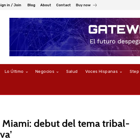
ign in / Join
Blog
About
Contact
Buy now
Lo Último
Negocios
Salud
Voces Hispanas
Step
Miami: debut del tema tribal-
va’