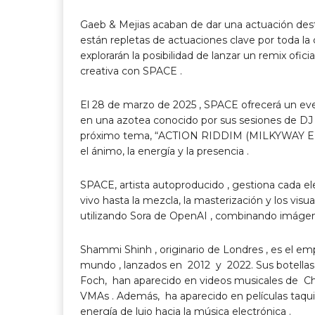
Gaeb & Mejias acaban de dar una actuación de
están repletas de actuaciones clave por toda la
explorarán la posibilidad de lanzar un remix ofici
creativa con SPACE .
El
28 de marzo de 2025
, SPACE ofrecerá un eve
en una azotea conocido por sus sesiones de DJ c
próximo tema, “ACTION RIDDIM (MILKYWAY EDIT)
el ánimo, la energía y la presencia .
SPACE, artista autoproducido , gestiona cada e
vivo hasta la mezcla, la masterización y los vis
utilizando Sora de OpenAI , combinando imágene
Shammi Shinh
, originario de
Londres
, es el e
mundo , lanzados en 2012 y 2022. Sus bote
Foch, han aparecido en videos musicales de
Ch
VMAs . Además, ha aparecido en películas taqu
energía de lujo hacia la música electrónica .