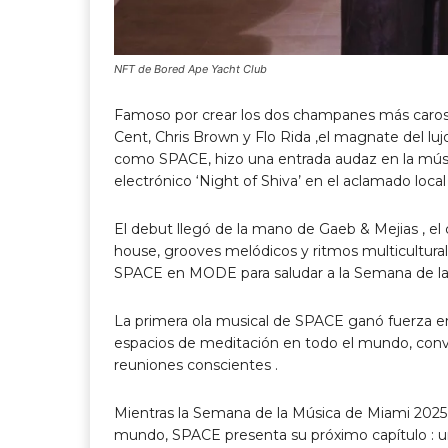
NFT de Bored Ape Yacht Club
Famoso por crear los dos champanes más caros
Cent
,
Chris Brown
y
Flo Rida
,el magnate del luj
como SPACE, hizo una entrada audaz en la músi
electrónico ‘Night of Shiva’ en el aclamado lo
El debut llegó de la mano de Gaeb & Mejias , e
house, grooves melódicos y ritmos multicultural
SPACE en MODE para saludar a la Semana de la Mú
La primera ola musical de SPACE ganó fuerza en
espacios de meditación en todo el mundo, convir
reuniones conscientes .
Mientras la Semana de la Música de Miami 2025 re
mundo, SPACE presenta su próximo capítulo : un