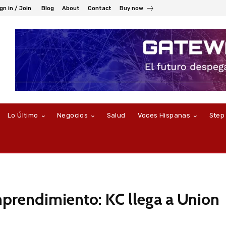
gn in / Join
Blog
About
Contact
Buy now
Lo Último
Negocios
Salud
Voces Hispanas
Step
rendimiento: KC llega a Union