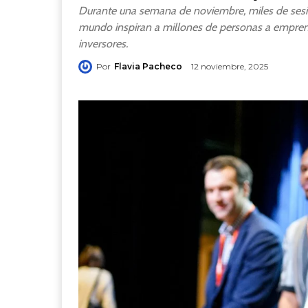
Durante una semana de noviembre, miles de sesio
mundo inspiran a millones de personas a empren
inversores.
Por
Flavia Pacheco
12 noviembre, 2025