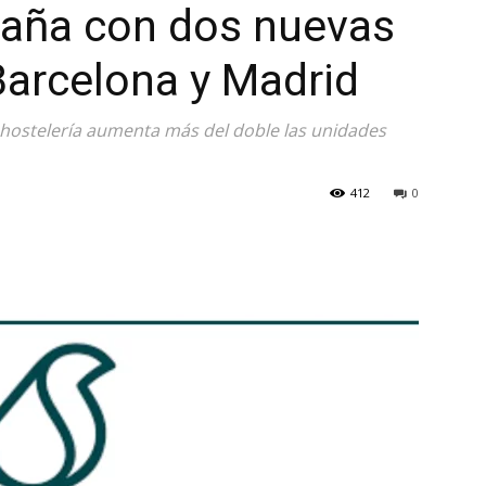
paña con dos nuevas
Barcelona y Madrid
 hostelería aumenta más del doble las unidades
412
0