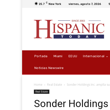
C
25.7
New York
viernes, agosto 7, 2026
S
Portada
Miami
EEUU
Internacional
Noticias Newswire
Home
Real Estate
Sonder Holdings Inc. amplía s
Real Estate
Sonder Holdings 