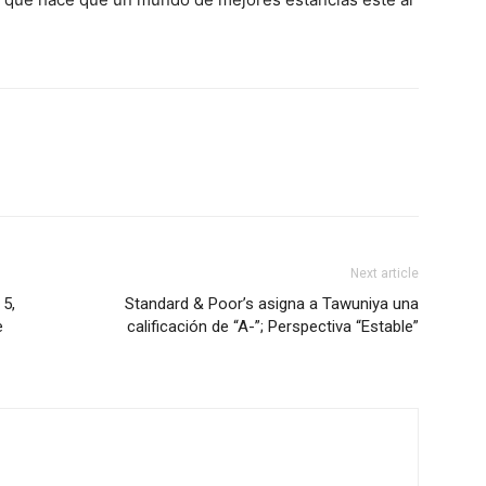
Next article
 5,
Standard & Poor’s asigna a Tawuniya una
e
calificación de “A-”; Perspectiva “Estable”