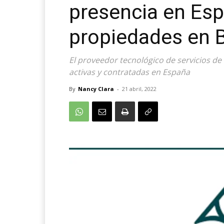
presencia en Es
propiedades en 
El proveedor tecnológico de servicios de
activas y contratadas en España
By
Nancy Clara
-
21 abril, 2022