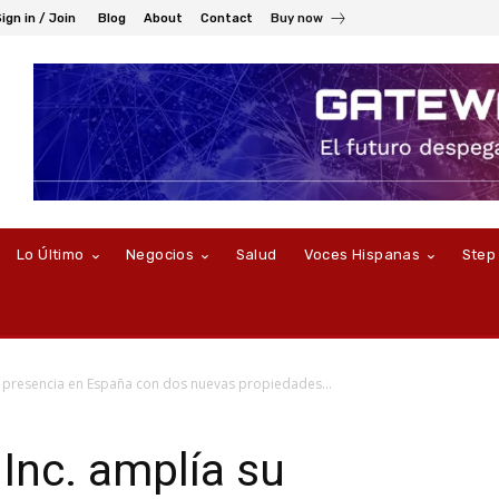
ign in / Join
Blog
About
Contact
Buy now
Lo Último
Negocios
Salud
Voces Hispanas
Step
u presencia en España con dos nuevas propiedades...
Inc. amplía su