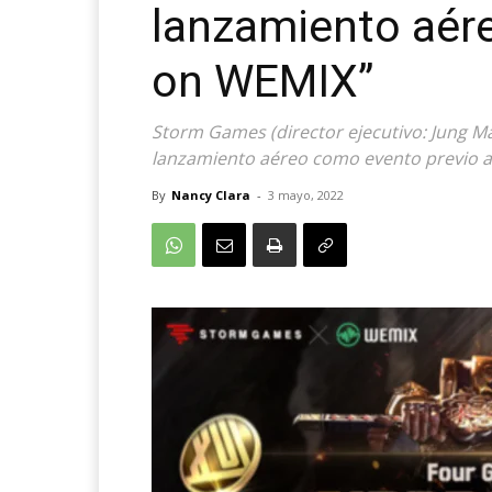
lanzamiento aér
on WEMIX”
Storm Games (director ejecutivo: Jung Ma
lanzamiento aéreo como evento previo a
By
Nancy Clara
-
3 mayo, 2022