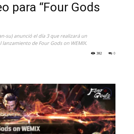
eo para “Four Gods
n-su) anunció el día 3 que realizará un
l lanzamiento de Four Gods on WEMIX.
382
0