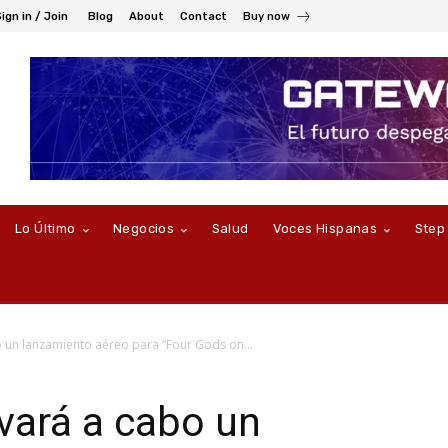
ign in / Join
Blog
About
Contact
Buy now
Lo Último
Negocios
Salud
Voces Hispanas
Step
 un lanzamiento aéreo para “Four Gods on...
vará a cabo un