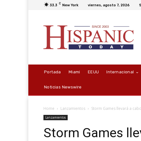
C
33.3
New York
viernes, agosto 7, 2026
S
Portada
Miami
EEUU
Internacional
Noticias Newswire
Home
Lanzamientos
Storm Games llevará a cabo
Lanzamientos
Storm Games lle