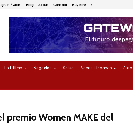
ign in / Join
Blog
About
Contact
Buy now
Lo Último
Negocios
Salud
Voces Hispanas
Step
 el premio Women MAKE del