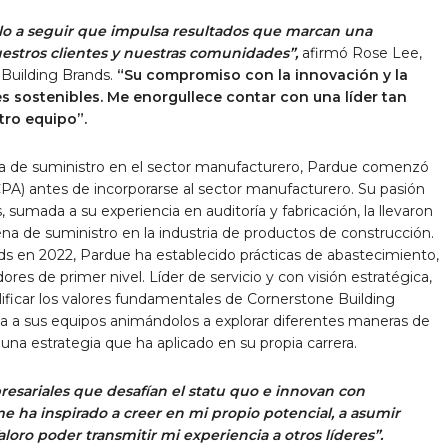
lo a seguir que impulsa resultados que marcan una
uestros clientes y nuestras comunidades”,
afirmó Rose Lee,
 Building Brands.
“Su compromiso con la innovación y la
s sostenibles. Me enorgullece contar con una líder tan
tro equipo”.
a de suministro en el sector manufacturero, Pardue comenzó
CPA) antes de incorporarse al sector manufacturero. Su pasión
sumada a su experiencia en auditoría y fabricación, la llevaron
ena de suministro en la industria de productos de construcción.
s en 2022, Pardue ha establecido prácticas de abastecimiento,
es de primer nivel. Líder de servicio y con visión estratégica,
icar los valores fundamentales de Cornerstone Building
lsa a sus equipos animándolos a explorar diferentes maneras de
 una estrategia que ha aplicado en su propia carrera.
esariales que desafían el statu quo e innovan con
me ha inspirado a creer en mi propio potencial, a asumir
aloro poder transmitir mi experiencia a otros líderes”.