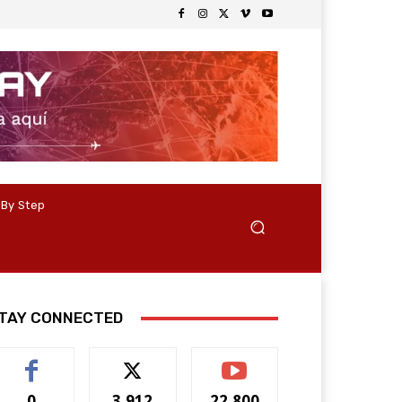
 By Step
TAY CONNECTED
0
3,912
22,800