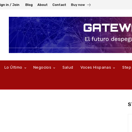
ign in / Join
Blog
About
Contact
Buy now
Lo Último
Negocios
Salud
Voces Hispanas
Step
S