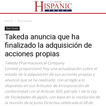
Home
Real Estate
Real Estate
Takeda anuncia que ha
finalizado la adquisición de
acciones propias
Takeda Pharmaceutical Company
Limited proporcionó hoy una actualización sobre el
estado de la adquisición de sus acciones propias y
anunció que se ha realizado, con arreglo a lo
dispuesto en sus Artículos de Incorporación de
conformidad con el Artículo 459, párrafo 1 de la Ley
de Sociedades de Japón, con base en la resolución de
la reunión de la Junta Directiva celebrada el 28 de