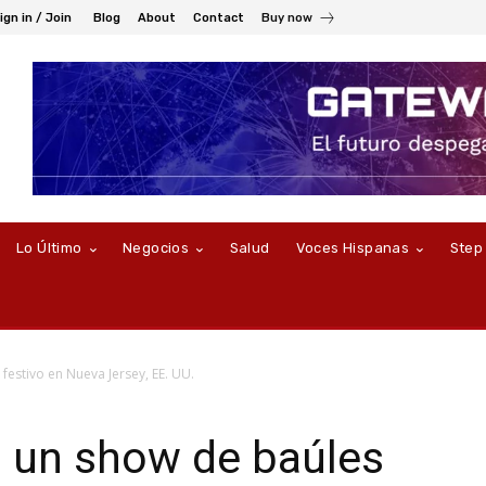
ign in / Join
Blog
About
Contact
Buy now
Lo Último
Negocios
Salud
Voces Hispanas
Step
festivo en Nueva Jersey, EE. UU.
a un show de baúles