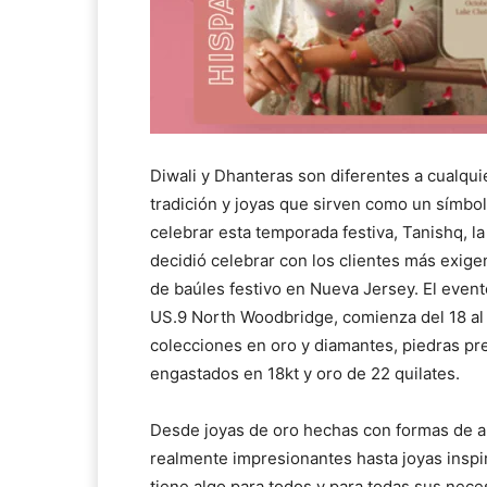
Diwali y Dhanteras son diferentes a cualqui
tradición y joyas que sirven como un símbol
celebrar esta temporada festiva, Tanishq, la
decidió celebrar con los clientes más exig
de baúles festivo en Nueva Jersey. El even
US.9 North Woodbridge, comienza del 18 al 
colecciones en oro y diamantes, piedras pre
engastados en 18kt y oro de 22 quilates.
Desde joyas de oro hechas con formas de ar
realmente impresionantes hasta joyas insp
tiene algo para todos y para todas sus nece