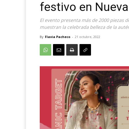
festivo en Nueva
El evento presenta más de 2000 piezas 
muestran la celebrada belleza de la autén
By
Flavia Pacheco
-
21 octubre, 2022