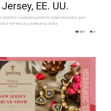
 Jersey, EE. UU.
de diseños cuidadosamente seleccionados que
tica herencia y artesanía india.
437
0