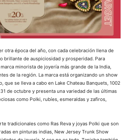
er otra época del año, con cada celebración llena de
o brillante de auspiciosidad y prosperidad. Para
 marca minorista de joyería más grande de la India,
entes de la región. La marca está organizando un show
to, que se lleva a cabo en Lake Chateau Banquets, 1002
31 de octubre y presenta una variedad de las últimas
ciosas como Polki, rubíes, esmeraldas y zafiros,
te tradicionales como Ras Reva y joyas Polki que son
iradas en pinturas indias, New Jersey Trunk Show
sidades de joyería. Y eso no es todo. Tanishq también