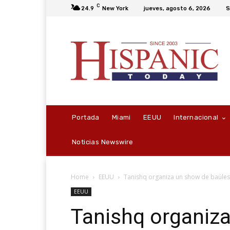
C
24.9
New York
jueves, agosto 6, 2026
S
Portada
Miami
EEUU
Internacional
Noticias Newswire
Home
EEUU
Tanishq organiza un show de baúles 
EEUU
Tanishq organiz