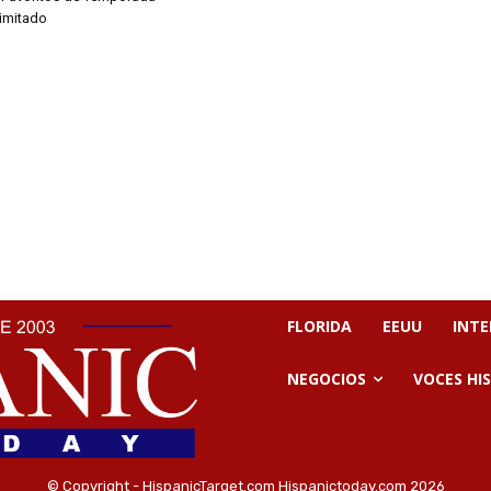
limitado
FLORIDA
EEUU
INT
NEGOCIOS
VOCES HI
© Copyright - HispanicTarget.com Hispanictoday.com 2026