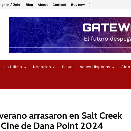
ign in / Join
Blog
About
Contact
Buy now
Lo Último
Negocios
Salud
Voces Hispanas
Step
 verano arrasaron en Salt Creek
e Cine de Dana Point 2024