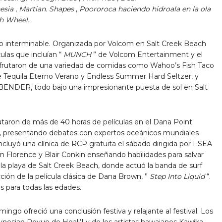
esia
,
Martian. Shapes
,
Poororoca haciendo hidroala en la ola
sh Wheel.
no interminable. Organizada por Volcom en Salt Creek Beach
ulas que incluían “
MUNCH
” de Volcom Entertainment y el
isfrutaron de una variedad de comidas como Wahoo’s Fish Taco
e Tequila Eterno Verano y Endless Summer Hard Seltzer, y
BENDER, todo bajo una impresionante puesta de sol en Salt
frutaron de más de 40 horas de películas en el Dana Point
r, presentando debates con expertos oceánicos mundiales
luyó una clínica de RCP gratuita el sábado dirigida por I-SEA
an Florence y Blair Conkin enseñando habilidades para salvar
n la playa de Salt Creek Beach, donde actuó la banda de surf
n de la película clásica de Dana Brown, ”
Step Into Liquid
“.
s para todas las edades.
ingo ofreció una conclusión festiva y relajante al festival. Los
ynesian Revue de Heali’I y de los artistas hawaianos Kawika