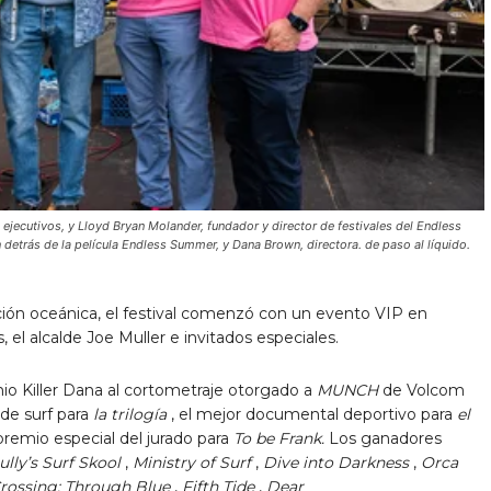
ejecutivos, y Lloyd Bryan Molander, fundador y director de festivales del Endless
 detrás de la película Endless Summer, y Dana Brown, directora. de paso al líquido.
vación oceánica, el festival comenzó con un evento VIP en
, el alcalde Joe Muller e invitados especiales.
o Killer Dana al cortometraje otorgado a
MUNCH
de Volcom
de surf para
la trilogía
, el mejor documental deportivo para
el
premio especial del jurado para
To be Frank.
Los ganadores
lly’s Surf Skool
,
Ministry of Surf
,
Dive into Darkness
,
Orca
rossing: Through Blue
,
Fifth Tide
,
Dear