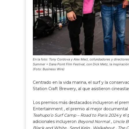
En la foto: Tony Cordova y Alex Mecl, cofundadores y directores 
Summer + Dana Point Film Festival, con Dick Metz, la inspiración
(Foto: Business Wire)
Centrado en la vida marina, el surf y la conser
Station Craft Brewery, al que asistieron cineastas
Los premios más destacados incluyeron el premi
Entertainment ,
el premio al mejor documental 
Teahupo’o Surf Camp – Road to Paris 2024
y
el 
adicionales incluyeron
Beyond Normal
,
Uncle Bu
Black and White
,
Send Kelp
,
Walkabout
,
The C