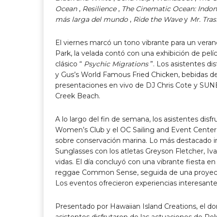
Ocean
,
Resilience
,
The Cinematic Ocean: Indon
más larga del mundo
,
Ride the Wave
y
Mr. Tra
El viernes marcó un tono vibrante para un vera
Park, la velada contó con una exhibición de pelíc
clásico “
Psychic Migrations
”. Los asistentes d
y Gus’s World Famous Fried Chicken, bebidas d
presentaciones en vivo de DJ Chris Cote y SUN
Creek Beach.
A lo largo del fin de semana, los asistentes dis
Women’s Club y el OC Sailing and Event Cente
sobre conservación marina. Lo más destacado inc
Sunglasses con los atletas Greyson Fletcher, Iv
vidas. El día concluyó con una vibrante fiesta e
reggae Common Sense, seguida de una proyecció
Los eventos ofrecieron experiencias interesante
Presentado por Hawaiian Island Creations, el dom
asistentes disfrutaron de las actuaciones de Pol