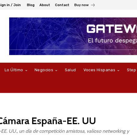
ign in / Join
Blog
About
Contact
Buy now
Lo Último
Negocios
Salud
Voces Hispanas
Step
a Cámara España-EE. UU
EE. UU., un día de competición amistosa, valioso networking y