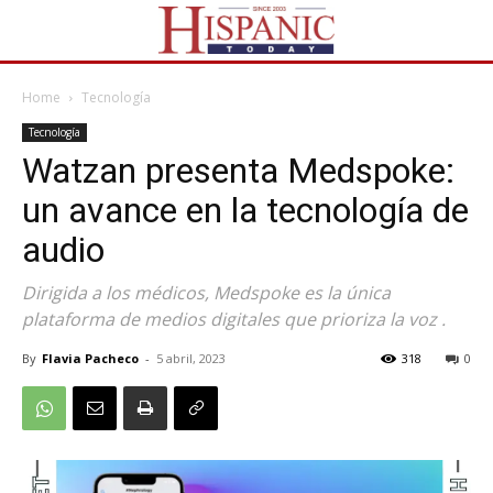
Home
Tecnología
Tecnología
Watzan presenta Medspoke:
un avance en la tecnología de
audio
Dirigida a los médicos, Medspoke es la única
plataforma de medios digitales que prioriza la voz .
By
Flavia Pacheco
-
5 abril, 2023
318
0