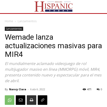
Home
Lanzamientos
Lanzamientos
Wemade lanza
actualizaciones masivas para
MIR4
El mundialmente aclamado videojuego de rol
multijugador masivo en línea (MMORPG) móvil, MIR4,
presenta contenido nuevo y espectacular para el mes
de abril.
By
Nancy Clara
-
6 abril, 2022
471
0