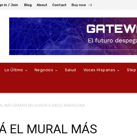
gn in / Join
Blog
About
Contact
Buy now
Lo Último
Negocios
Salud
Voces Hispanas
Step
RAL MÁS GRANDE EN HONOR A DIEGO MARADONA
Á EL MURAL MÁS