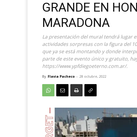
GRANDE EN HON
MARADONA
La presentación del mural tendrá lugar e
actividades sorpresas con la figura del 1
que ya se está montando y donde interpr
parte de este evento único y gratuito, h
https://www.ypfdiegoeterno.com.ar/.
By
Flavia Pacheco
-
28 octubre, 2022