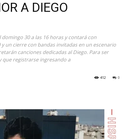
OR A DIEGO
l domingo 30 a las 16 horas y contará con
0 y un cierre con bandas invitadas en un escenario
etarán canciones dedicadas al Diego. Para ser
ay que registrarse ingresando a
412
0