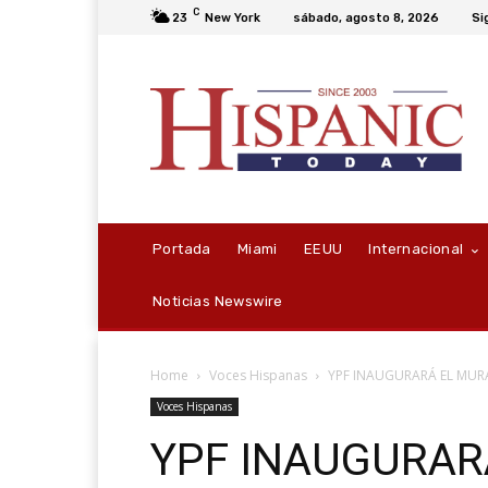
C
23
New York
sábado, agosto 8, 2026
Si
Portada
Miami
EEUU
Internacional
Noticias Newswire
Home
Voces Hispanas
YPF INAUGURARÁ EL MU
Voces Hispanas
YPF INAUGURAR