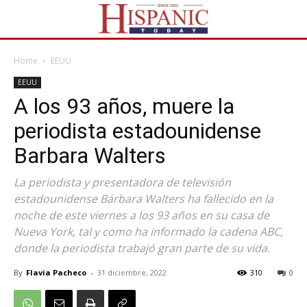
Home
EEUU
EEUU
A los 93 años, muere la
periodista estadounidense
Barbara Walters
La periodista y presentadora de televisión
estadounidense Bárbara Walters ha fallecido en la
noche de este viernes a los 93 años en su casa de
Nueva York, tal y como ha informado la cadena ABC,
donde la periodista trabajó gran parte de su vida.
By
Flavia Pacheco
-
31 diciembre, 2022
310
0