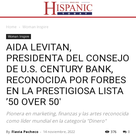
Home
Woman Inspire
Woman Inspire
AIDA LEVITAN,
PRESIDENTA DEL CONSEJO
DE U.S. CENTURY BANK,
RECONOCIDA POR FORBES
EN LA PRESTIGIOSA LISTA
’50 OVER 50′
Pionera en marketing, finanzas y las artes reconocida
como líder mundial en la categoría "Dinero"
By
Flavia Pacheco
-
14 noviembre, 2022
376
0