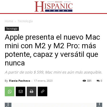
Home
Tecnología
Tecnología
Apple presenta el nuevo Mac
mini con M2 y M2 Pro: más
potente, capaz y versátil que
nunca
A partir de solo $ 599, Mac mini es aún más asequible.
By
Flavia Pacheco
-
17 enero, 2023
331
0