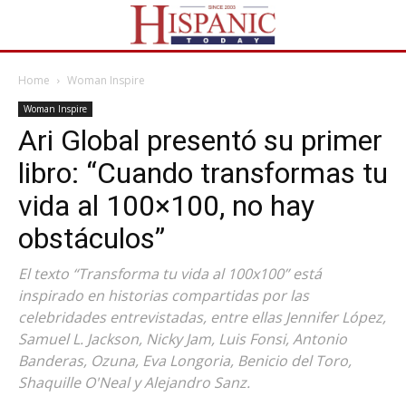
Home
Woman Inspire
Woman Inspire
Ari Global presentó su primer
libro: “Cuando transformas tu
vida al 100×100, no hay
obstáculos”
El texto “Transforma tu vida al 100x100” está
inspirado en historias compartidas por las
celebridades entrevistadas, entre ellas Jennifer López,
Samuel L. Jackson, Nicky Jam, Luis Fonsi, Antonio
Banderas, Ozuna, Eva Longoria, Benicio del Toro,
Shaquille O'Neal y Alejandro Sanz.