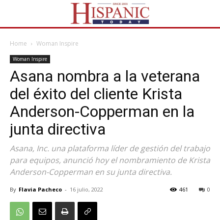
Home
Woman Inspire
Woman Inspire
Asana nombra a la veterana
del éxito del cliente Krista
Anderson-Copperman en la
junta directiva
Asana, Inc. una plataforma líder de gestión del trabajo
para equipos, anunció hoy el nombramiento de Krista
Anderson-Copperman en su junta directiva.
By
Flavia Pacheco
-
16 julio, 2022
461
0