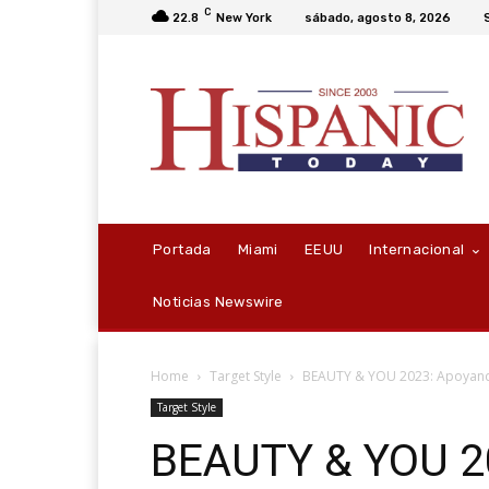
C
22.8
New York
sábado, agosto 8, 2026
Portada
Miami
EEUU
Internacional
Noticias Newswire
Home
Target Style
BEAUTY & YOU 2023: Apoyando
Target Style
BEAUTY & YOU 20