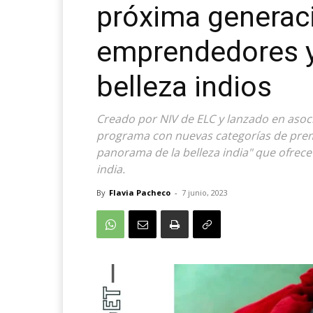
próxima generac
emprendedores y
belleza indios
Creado por NIV de ELC y lanzado en aso
programa con nuevas categorías de premi
panorama de la belleza india" que ofrece
india.
By
Flavia Pacheco
-
7 junio, 2023