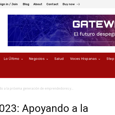
Sign in / Join
Blog
About
Contact
Buy now
Lo Último
Negocios
Salud
Voces Hispanas
Step
 a la próxima generación de emprendedores y...
23: Apoyando a la