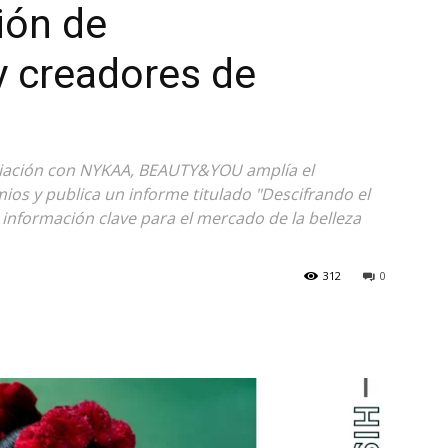
ión de
 creadores de
ciación con NYKAA, BEAUTY&YOU amplía el
os y publica un informe titulado "Descifrando el
 información clave para el mercado de la belleza
312
0