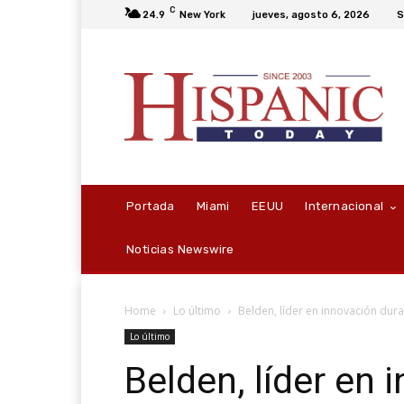
C
24.9
New York
jueves, agosto 6, 2026
S
Portada
Miami
EEUU
Internacional
Noticias Newswire
Home
Lo último
Belden, líder en innovación dura
Lo último
Belden, líder en