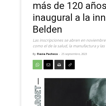
más de 120 años,
inaugural a la i
Belden
Las inscripciones se abren en noviembre
como el de la salud, la manufactura y la
By
Flavia Pacheco
-
25 septiembre, 2023