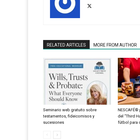
RELATED ARTICLES
MORE FROM AUTHOR
Seminario web gratuito sobre
NESCAFÉ® po
testamentos, fideicomisos y
del “Third Hal
sucesiones
fútbol para