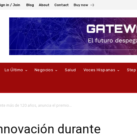
ign in / Join
Blog
About
Contact
Buy now
Lo Último
Negocios
Salud
Voces Hispanas
Step
nte más de 120 años, anuncia el premio...
 innovación durante