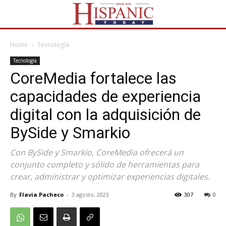
Home
Tecnología
Tecnología
CoreMedia fortalece las
capacidades de experiencia
digital con la adquisición de
BySide y Smarkio
Con BySide y Smarkio, CoreMedia ofrecerá un
conjunto completo y sólido de herramientas para
crear, administrar y optimizar experiencias digitales.
By
Flavia Pacheco
-
3 agosto, 2023
307
0