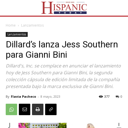
Home
Lanzamientos
Lanzamientos
Dillard’s lanza Jess Southern
para Gianni Bini
Dillard's, Inc. se complace en anunciar el lanzamiento
hoy de Jess Southern para Gianni Bini, la segunda
colección cápsula de edición limitada de la compañía
presentada bajo la marca exclusiva de Gianni Bini.
By
Flavia Pacheco
-
8 mayo, 2023
377
0