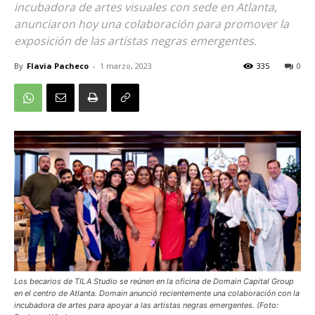
incubadora de artes visuales con sede en Atlanta,
anunciaron hoy una colaboración para promover la
exposición de las artistas negras emergentes.
By
Flavia Pacheco
-
1 marzo, 2023
335
0
Los becarios de TILA Studio se reúnen en la oficina de Domain Capital Group
en el centro de Atlanta. Domain anunció recientemente una colaboración con la
incubadora de artes para apoyar a las artistas negras emergentes. (Foto: