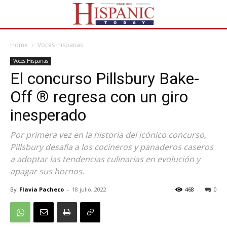
Home
Voces Hispanas
Voces Hispanas
El concurso Pillsbury Bake-
Off ® regresa con un giro
inesperado
Por primera vez en la historia del icónico concurso,
Pillsbury desafía a los cocineros y panaderos caseros
a adoptar las tendencias culinarias en evolución y
apagar sus hornos.
By
Flavia Pacheco
-
18 julio, 2022
468
0