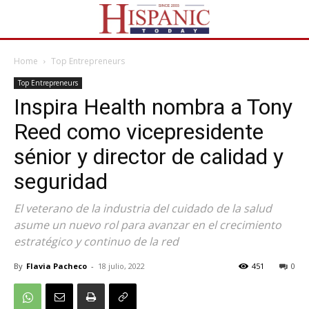
Home
Top Entrepreneurs
Top Entrepreneurs
Inspira Health nombra a Tony
Reed como vicepresidente
sénior y director de calidad y
seguridad
El veterano de la industria del cuidado de la salud
asume un nuevo rol para avanzar en el crecimiento
estratégico y continuo de la red
By
Flavia Pacheco
-
18 julio, 2022
451
0