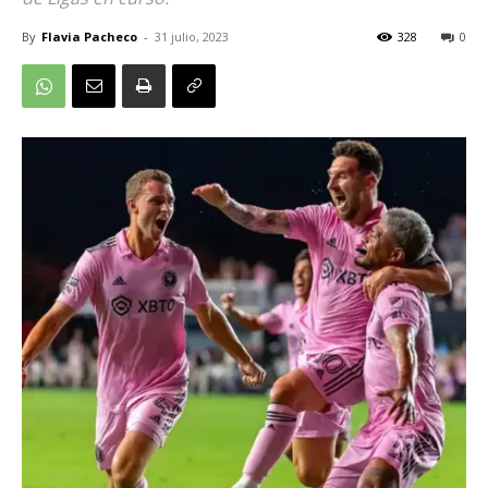
By
Flavia Pacheco
-
31 julio, 2023
328
0