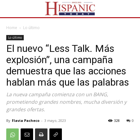
Home
Lo último
Lo último
El nuevo “Less Talk. Más
explosión”, una campaña
demuestra que las acciones
hablan más que las palabras
La nueva campaña comienza con un BANG,
prometiendo grandes nombres, mucha diversión y
grandes ofertas.
By
Flavia Pacheco
-
3 mayo, 2023
328
0