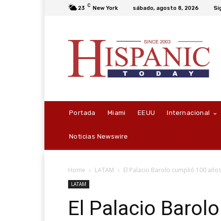
C
23
New York
sábado, agosto 8, 2026
Si
Portada
Miami
EEUU
Internacional
Noticias Newswire
Home
LATAM
El Palacio Barolo cumplió 100 año
LATAM
El Palacio Barol