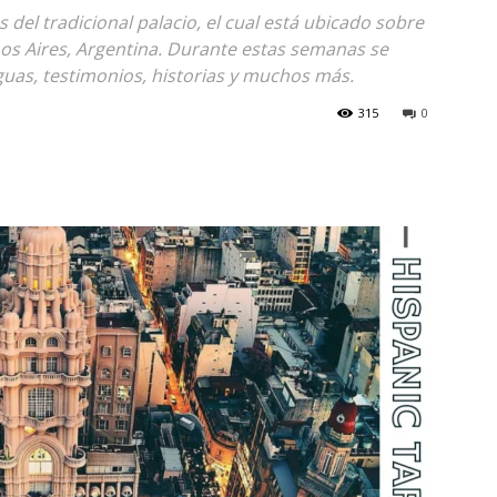
 del tradicional palacio, el cual está ubicado sobre
nos Aires, Argentina. Durante estas semanas se
iguas, testimonios, historias y muchos más.
315
0