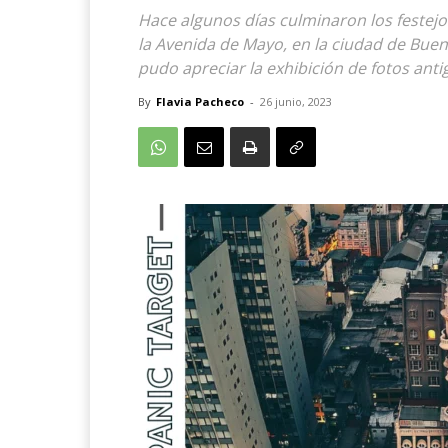
Hace algunos días culminaron los festejos
la Avenida de Mayo, en la ciudad de Bue
pudo apreciar la exhibición de fotos ant
By
Flavia Pacheco
-
26 junio, 2023