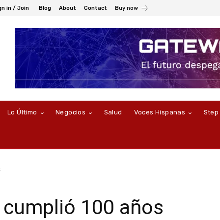
gn in / Join
Blog
About
Contact
Buy now
Lo Último
Negocios
Salud
Voces Hispanas
Step
s
o cumplió 100 años