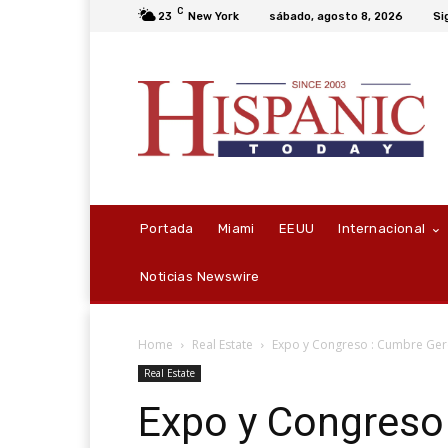
C
23
New York
sábado, agosto 8, 2026
Si
Portada
Miami
EEUU
Internacional
Noticias Newswire
Home
Real Estate
Expo y Congreso : Cumbre Ger
Real Estate
Expo y Congreso