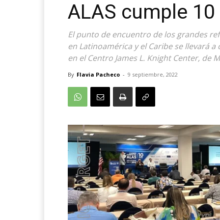
ALAS cumple 10
El punto de encuentro de los grandes ref
en Latinoamérica y el Caribe se llevará a
en el Centro James L. Knight Center, de M
By
Flavia Pacheco
-
9 septiembre, 2022