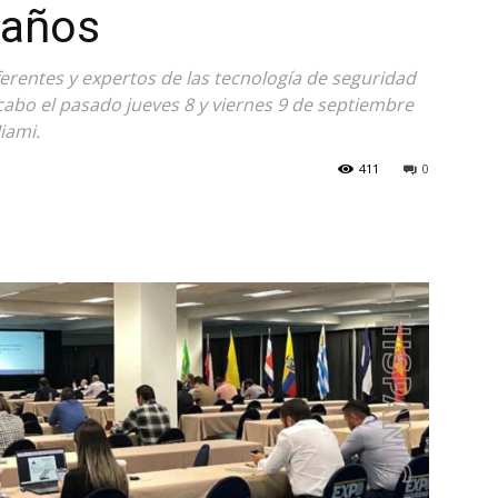
 años
erentes y expertos de las tecnología de seguridad
 cabo el pasado jueves 8 y viernes 9 de septiembre
iami.
411
0