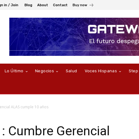
gn in / Join
Blog
About
Contact
Buy now
Lo Último
Negocios
Salud
Voces Hispanas
Step
encial ALAS cumple 10 años
 : Cumbre Gerencial