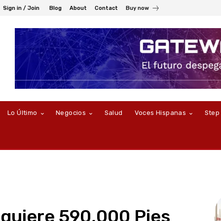
Sign in / Join
Blog
About
Contact
Buy now
Lo Último
Negocios
Salud
Voces Hispanas
Step
quiere 590,000 Pies