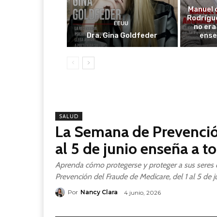
Manuel 
Rodrígue
EEUU
no era 
Dra. Gina Goldfeder
ense