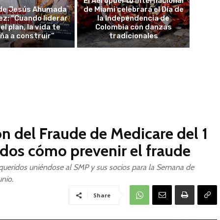
El Aeropuerto Internacional
de Jesús Ahumada
de Miami celebrará el Día de
z: “Cuando liderar
la Independencia de
el plan, la vida te
Colombia con danzas
ña a construir”
tradicionales