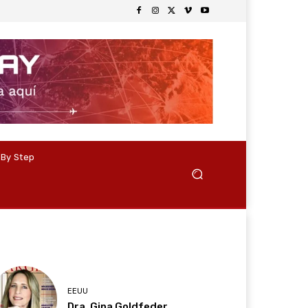
 By Step
EEUU
Dra. Gina Goldfeder