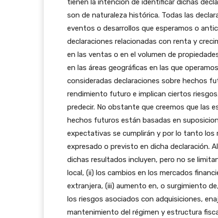
tienen la intención de identificar dichas dec
son de naturaleza histórica. Todas las declar
eventos o desarrollos que esperamos o antic
declaraciones relacionadas con renta y creci
en las ventas o en el volumen de propiedade
en las áreas geográficas en las que operamos,
consideradas declaraciones sobre hechos fut
rendimiento futuro e implican ciertos riesgos
predecir. No obstante que creemos que las e
hechos futuros están basadas en suposicio
expectativas se cumplirán y por lo tanto los 
expresado o previsto en dicha declaración. A
dichas resultados incluyen, pero no se limitan,
local, (ii) los cambios en los mercados finan
extranjera, (iii) aumento en, o surgimiento d
los riesgos asociados con adquisiciones, enaj
mantenimiento del régimen y estructura fiscal 