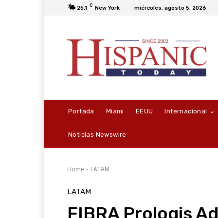
C
25.1
New York
miércoles, agosto 5, 2026
Portada
Miami
EEUU
Internacional
Noticias Newswire
Home
LATAM
LATAM
FIBRA Prologis Ad