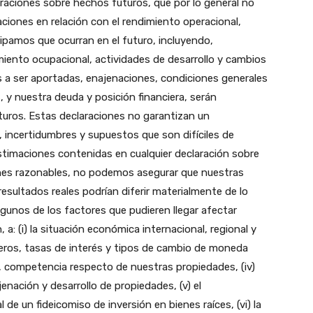
laraciones sobre hechos futuros, que por lo general no
aciones en relación con el rendimiento operacional,
ipamos que ocurran en el futuro, incluyendo,
miento ocupacional, actividades de desarrollo y cambios
s a ser aportadas, enajenaciones, condiciones generales
 y nuestra deuda y posición financiera, serán
uros. Estas declaraciones no garantizan un
, incertidumbres y supuestos que son difíciles de
stimaciones contenidas en cualquier declaración sobre
nes razonables, no podemos asegurar que nuestras
resultados reales podrían diferir materialmente de lo
lgunos de los factores que pudieren llegar afectar
 a: (i) la situación económica internacional, regional y
cieros, tasas de interés y tipos de cambio de moneda
e, competencia respecto de nuestras propiedades, (iv)
enación y desarrollo de propiedades, (v) el
de un fideicomiso de inversión en bienes raíces, (vi) la