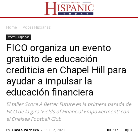
Home
Voces Hispanas
Voces Hispanas
FICO organiza un evento
gratuito de educación
crediticia en Chapel Hill para
ayudar a impulsar la
educación financiera
El taller Score A Better Future es la primera parada de
FICO de la gira 'Fields of Financial Empowerment' con
el Chelsea Football Club
By
Flavia Pacheco
-
13 julio, 2023
337
0