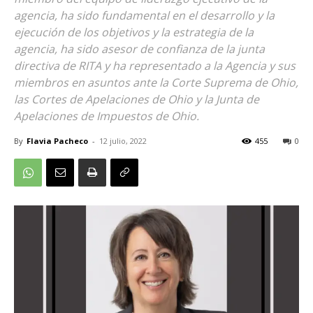
agencia, ha sido fundamental en el desarrollo y la
ejecución de los objetivos y la estrategia de la
agencia, ha sido asesor de confianza de la junta
directiva de RITA y ha representado a la Agencia y sus
miembros en asuntos ante la Corte Suprema de Ohio,
las Cortes de Apelaciones de Ohio y la Junta de
Apelaciones de Impuestos de Ohio.
By
Flavia Pacheco
-
12 julio, 2022
455
0