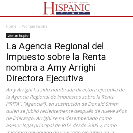
Home
Woman Inspire
Woman Inspire
La Agencia Regional del
Impuesto sobre la Renta
nombra a Amy Arrighi
Directora Ejecutiva
Amy Arrighi ha sido nombrada directora ejecutiva de
la Agencia Regional de Impuestos sobre la Renta
("RITA", "Agencia"), en sustitución de Donald Smith,
quien se jubiló recientemente después de nueve años
de liderazgo. Arrighi se ha desempeñado como
asesor legal principal de RITA desde 2005 y, como
miembro del equipo de liderazgo ejecutivo de la